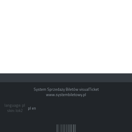
System Sprzedaży Biletów visualTicket
www.systembiletowy.pl
language: pl
pl
en
skin: lok2