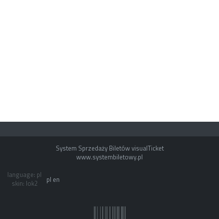
System Sprzedaży Biletów visualTicket
www.systembiletowy.pl
language: pl
pl
en
skin: lok2